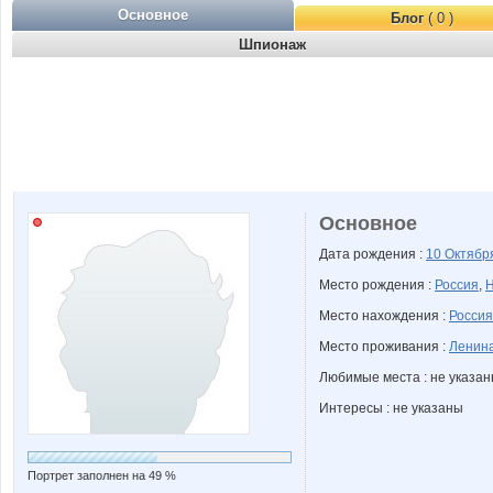
Основное
Блог
( 0 )
Шпионаж
Основное
Дата рождения :
10 Октяб
Место рождения :
Россия
,
Н
Место нахождения :
Россия
Место проживания :
Ленина
Любимые места : не указа
Интересы : не указаны
Портрет заполнен на 49 %