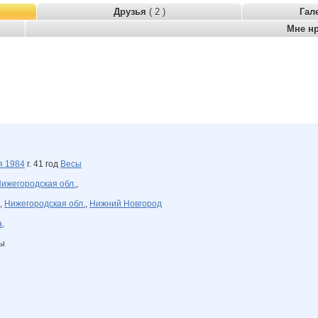
Друзья
( 2 )
Гал
Мне н
ря
1984
г. 41 год
Весы
ижегородская обл.
,
,
Нижегородская обл.
,
Нижний Новгород
,
ны