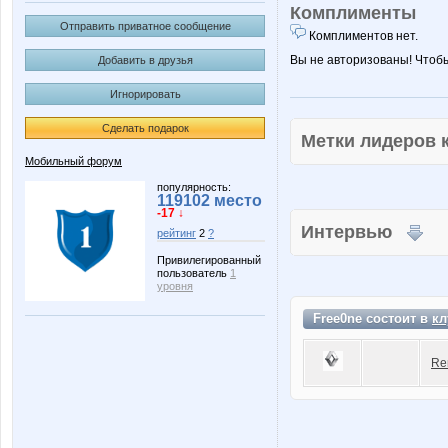
Комплименты
Отправить приватное сообщение
Комплиментов нет.
Вы не авторизованы! Чтоб
Добавить в друзья
Игнорировать
Сделать подарок
Метки лидеров
Мобильный форум
популярность:
119102 место
-17 ↓
Интервью
рейтинг
2
?
Привилегированный
пользователь
1
уровня
Free0ne состоит в
кл
Re