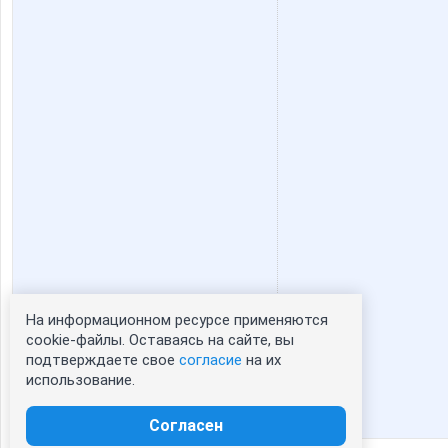
На информационном ресурсе применяются
Статистика портрета:
cookie-файлы. Оставаясь на сайте, вы
подтверждаете свое
согласие
на их
сейчас просматривают портрет - 0
использование.
зарегистрированные пользователи
посетившие портрет за 7 дней - 0
Согласен