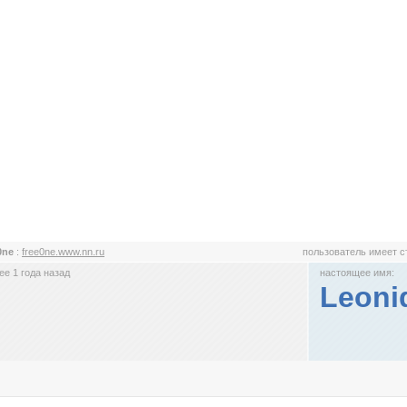
0ne
:
free0ne.www.nn.ru
пользователь имеет 
е 1 года назад
настоящее имя:
Leoni